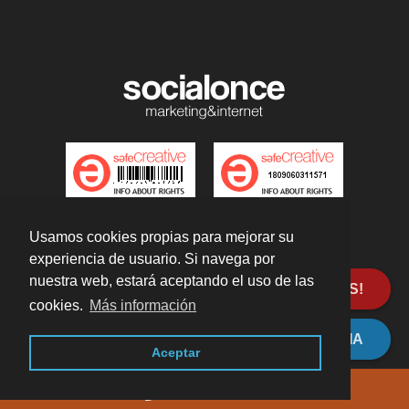
Usamos cookies propias para mejorar su
experiencia de usuario. Si navega por
nuestra web, estará aceptando el uso de las
Calle de Fernán González, 36, 2º izda, Madrid ·
Aviso
GUÍA DE DIVORCIO 2025 ¡GRATIS!
legal · LSSI · Política de cookies · Política de privacidad
cookies.
Más información
Programe una reunión conmigo
PÍDEME CITA POR VIDEOCONFERENCIA
Aceptar
655 193 920